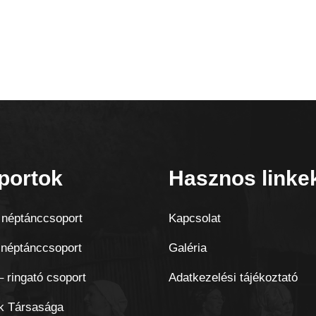
portok
Hasznos linke
néptánccsoport
Kapcsolat
 néptánccsoport
Galéria
 ringató csoport
Adatkezelési tájékoztató
k Társasága