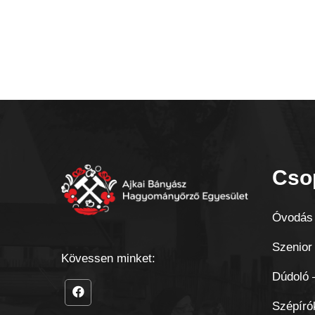
Cso
Óvodás 
Szenior
Kövessen minket:
Dúdoló –
Szépíró