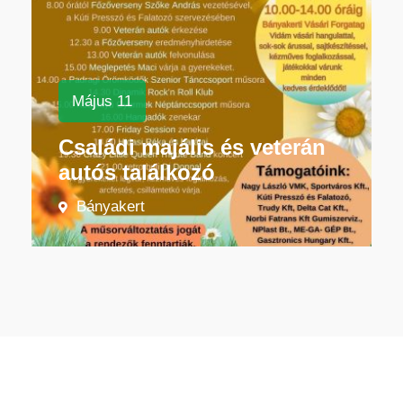
Május 11
Családi majális és veterán
autós találkozó
Bányakert