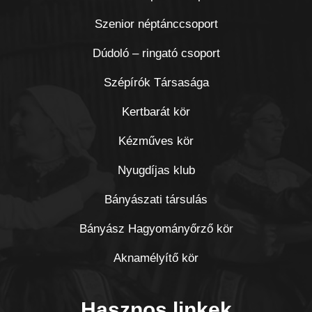
Szenior néptánccsoport
Dúdoló – ringató csoport
Szépírók Társasága
Kertbarát kör
Kézműves kör
Nyugdíjas klub
Bányászati társulás
Bányász Hagyományőrző kör
Aknamélyítő kör
Hasznos linkek