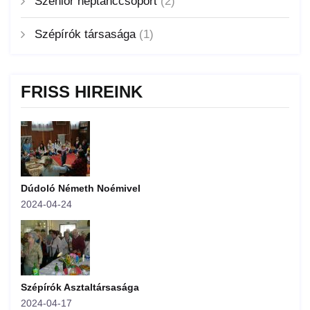
Szenior néptánccsoport
(2)
Szépírók társasága
(1)
FRISS HÍREINK
Dúdoló Németh Noémivel
2024-04-24
Szépírók Asztaltársasága
2024-04-17