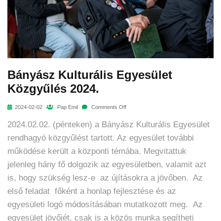
Bányász Kulturális Egyesület
Közgyűlés 2024.
2024-02-02
Pap Emil
Comments Off
2024.02.02. (pénteken) a Bányász Kulturális Egyesület
rendhagyó közgyűlést tartott. Az egyesület további
működése került a központi témába. Megvitattuk
jelenleg hány fő dolgozik az egyesületben, valamit azt
is, hogy szükség lesz-e az újításokra a jövőben. Az
első feladat főként a honlap fejlesztése és az
egyesületi logó módosításában mutatkozott meg. Az
egyesület jövőjét, csak is a közös munka segítheti